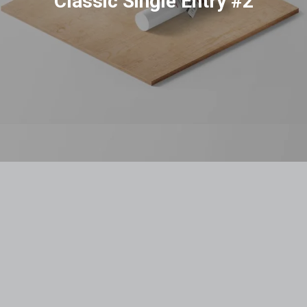
Classic Single Entry #2
MacBook PRO & SSD